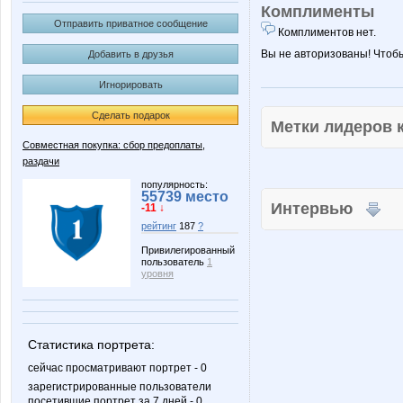
Комплименты
Отправить приватное сообщение
Комплиментов нет.
Вы не авторизованы! Чтоб
Добавить в друзья
Игнорировать
Сделать подарок
Метки лидеров
Совместная покупка: сбор предоплаты,
раздачи
популярность:
55739 место
Интервью
-11 ↓
рейтинг
187
?
Привилегированный
пользователь
1
уровня
Статистика портрета:
сейчас просматривают портрет - 0
зарегистрированные пользователи
посетившие портрет за 7 дней - 0