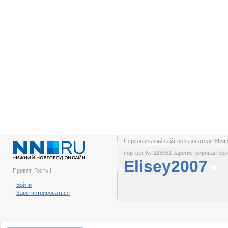
Персональный сайт пользователя
Elis
портрет № 223062 зарегистрирован боле
Elisey2007
Привет, Гость !
-
Войти
-
Зарегистрироваться